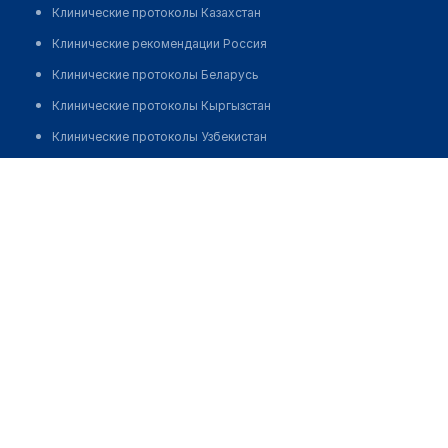
Клинические протоколы Казахстан
Клинические рекомендации Россия
Клинические протоколы Беларусь
Клинические протоколы Кыргызстан
Клинические протоколы Узбекистан
Клинические протоколы диагностики и лечения
Аптека на Сатпаева 34
Обзоры мировой медицинской периодики
Позвонить
Заболевания: обзорные статьи
Новости здравоохранения
Медикаменты
Лабораторные показатели
Медицинские термины
Мобильные приложения
клиникам
МИС для клиники