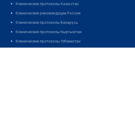
Клинические протоколы Казахстан
Клинические рекомендации Россия
Клинические протоколы Беларусь
Клинические протоколы Кыргызстан
Клинические протоколы Узбекистан
Клинические протоколы диагностики и лечения
Оптика "OPTIC MASTER" на Амира Темура
Обзоры мировой медицинской периодики
Позвонить
Заболевания: обзорные статьи
Новости здравоохранения
Медикаменты
Лабораторные показатели
Медицинские термины
Мобильные приложения
клиникам
МИС для клиники