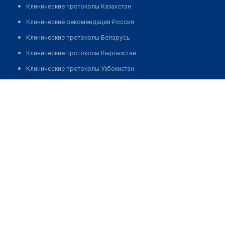
Клинические протоколы Казахстан
Клинические рекомендации Россия
Клинические протоколы Беларусь
Клинические протоколы Кыргызстан
Клинические протоколы Узбекистан
Клинические протоколы диагностики и лечения
Аптека №86 "МОЯ АПТЕКА"
Обзоры мировой медицинской периодики
Позвонить
Заболевания: обзорные статьи
Новости здравоохранения
Медикаменты
Лабораторные показатели
Медицинские термины
Мобильные приложения
клиникам
МИС для клиники