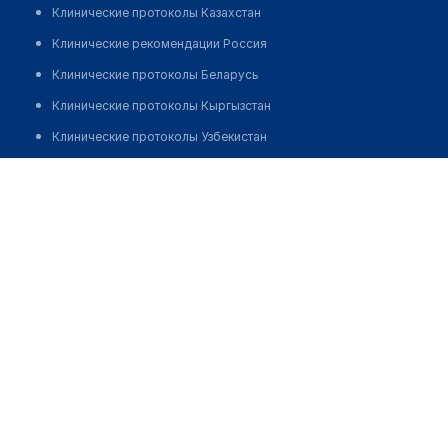
Клинические протоколы Казахстан
Клинические рекомендации Россия
Клинические протоколы Беларусь
Клинические протоколы Кыргызстан
Клинические протоколы Узбекистан
Клинические протоколы диагностики и лечения
Аптека в здании Регионального диагностического
центра
Обзоры мировой медицинской периодики
Заболевания: обзорные статьи
Позвонить
Новости здравоохранения
Медикаменты
Лабораторные показатели
Медицинские термины
Мобильные приложения
клиникам
МИС для клиники