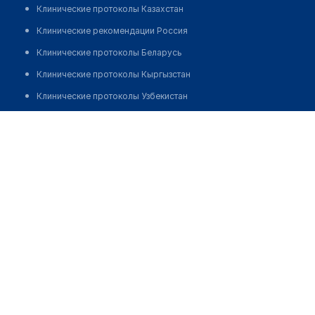
Клинические протоколы Казахстан
Клинические рекомендации Россия
Клинические протоколы Беларусь
Клинические протоколы Кыргызстан
Клинические протоколы Узбекистан
Клинические протоколы диагностики и лечения
Аптека на Абая 28
Обзоры мировой медицинской периодики
Позвонить
Заболевания: обзорные статьи
Новости здравоохранения
Медикаменты
Лабораторные показатели
Медицинские термины
Мобильные приложения
клиникам
МИС для клиники