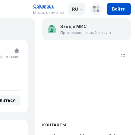
Columbus
Войти
RU
Местоположение
Вход в МИС
Профессиональный аккаунт
Нет отзывов
литься
КОНТАКТЫ