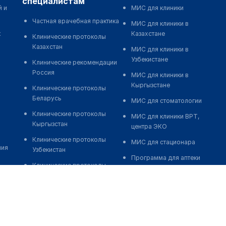
специалистам
й и
МИС для клиники
Частная врачебная практика
МИС для клиники в
к
Казахстане
Клинические протоколы
Казахстан
МИС для клиники в
Узбекистане
Клинические рекомендации
Россия
МИС для клиники в
Кыргызстане
Клинические протоколы
Беларусь
МИС для стоматологии
Клинические протоколы
МИС для клиники ВРТ,
Кыргызстан
центра ЭКО
Клинические протоколы
МИС для стационара
ния
Узбекистан
Программа для аптеки
Клинические протоколы
Автоматизация блока
диагностики и лечения
питания
Обзоры мировой
Реклама и продвижение
медицинской периодики
клиник
Заболевания: обзорные
Разработка сайта клиники