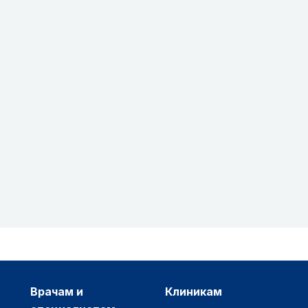
врачам и
клиникам