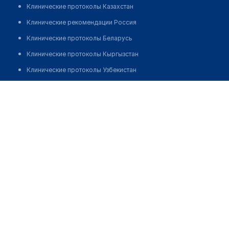
Клинические протоколы Казахстан
Клинические рекомендации Россия
Клинические протоколы Беларусь
Клинические протоколы Кыргызстан
Клинические протоколы Узбекистан
Клинические протоколы диагностики и лечения
Аптека на Сыганак 2
Обзоры мировой медицинской периодики
Позвонить
Заболевания: обзорные статьи
Новости здравоохранения
Медикаменты
Лабораторные показатели
Медицинские термины
Мобильные приложения
клиникам
МИС для клиники