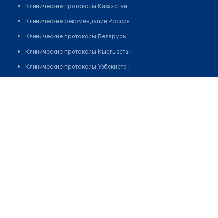
Клинические протоколы Казахстан
Клинические рекомендации Россия
Клинические протоколы Беларусь
Клинические протоколы Кыргызстан
Клинические протоколы Узбекистан
Клинические протоколы диагностики и лечения
Аптека "EUROPHARMA"
Обзоры мировой медицинской периодики
Позвонить
Заболевания: обзорные статьи
Новости здравоохранения
Медикаменты
Лабораторные показатели
Медицинские термины
Мобильные приложения
клиникам
МИС для клиники