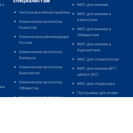
специалистам
й и
МИС для клиники
Частная врачебная практика
МИС для клиники в
к
Казахстане
Клинические протоколы
Казахстан
МИС для клиники в
Узбекистане
Клинические рекомендации
Россия
МИС для клиники в
Кыргызстане
Клинические протоколы
Беларусь
МИС для стоматологии
Клинические протоколы
МИС для клиники ВРТ,
Кыргызстан
центра ЭКО
Клинические протоколы
МИС для стационара
ния
Узбекистан
Программа для аптеки
Клинические протоколы
Автоматизация блока
диагностики и лечения
питания
Обзоры мировой
Реклама и продвижение
медицинской периодики
клиник
Заболевания: обзорные
Разработка сайта клиники