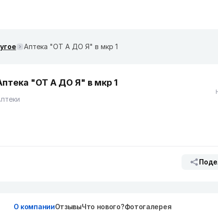
ругое
Аптека "ОТ А ДО Я" в мкр 1
Аптека "ОТ А ДО Я" в мкр 1
Аптеки
Поде
О компании
Отзывы
Что нового?
Фотогалерея