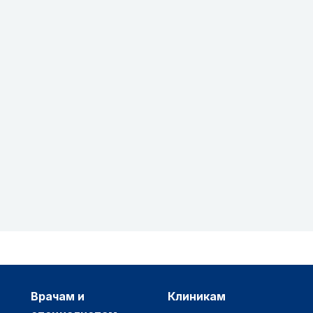
врачам и
клиникам