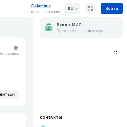
Columbus
Войти
RU
Местоположение
Вход в МИС
Профессиональный аккаунт
Нет отзывов
литься
КОНТАКТЫ