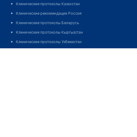
Клинические протоколы Казахстан
Клинические рекомендации Россия
Клинические протоколы Беларусь
Клинические протоколы Кыргызстан
Клинические протоколы Узбекистан
Клинические протоколы диагностики и лечения
Аптека "ЗЕЛЕНАЯ" на Утемисова
Обзоры мировой медицинской периодики
Заболевания: обзорные статьи
Новости здравоохранения
Медикаменты
Лабораторные показатели
Медицинские термины
Мобильные приложения
клиникам
МИС для клиники