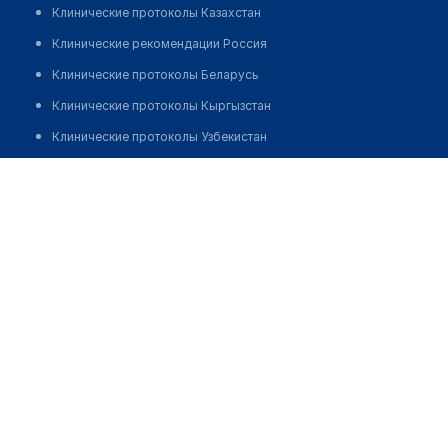
Клинические протоколы Казахстан
Клинические рекомендации Россия
Клинические протоколы Беларусь
Клинические протоколы Кыргызстан
Клинические протоколы Узбекистан
Клинические протоколы диагностики и лечения
Аптека №94 "ФАРМАЦИЯ"
Обзоры мировой медицинской периодики
Позвонить
Заболевания: обзорные статьи
Новости здравоохранения
Медикаменты
Лабораторные показатели
Медицинские термины
Мобильные приложения
клиникам
МИС для клиники