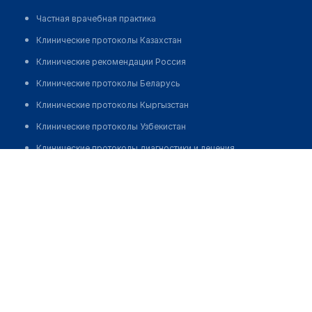
Частная врачебная практика
Клинические протоколы Казахстан
Клинические рекомендации Россия
Клинические протоколы Беларусь
Клинические протоколы Кыргызстан
Клинические протоколы Узбекистан
Клинические протоколы диагностики и лечения
Аптека "НЕМАН-ФАРМ" №19
Обзоры мировой медицинской периодики
Позвонить
Заболевания: обзорные статьи
Новости здравоохранения
Медикаменты
Лабораторные показатели
Медицинские термины
Мобильные приложения