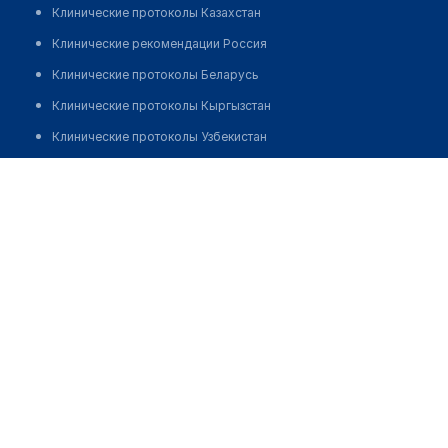
Клинические протоколы Казахстан
Клинические рекомендации Россия
Клинические протоколы Беларусь
Клинические протоколы Кыргызстан
Клинические протоколы Узбекистан
Клинические протоколы диагностики и лечения
Аптека №34 "ДОБРЫЯ ЛЕКИ"
Обзоры мировой медицинской периодики
Позвонить
Заболевания: обзорные статьи
Новости здравоохранения
Медикаменты
Лабораторные показатели
Медицинские термины
Мобильные приложения
клиникам
МИС для клиники