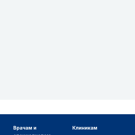
врачам и
клиникам