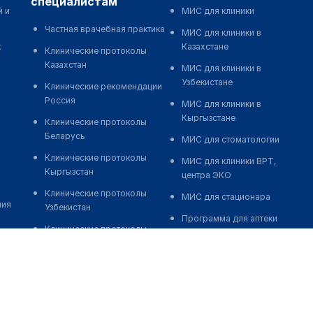
специалистам
й и
МИС для клиники
Частная врачебная практика
МИС для клиники в
к
Казахстане
Клинические протоколы
Казахстан
МИС для клиники в
Узбекистане
Клинические рекомендации
Россия
МИС для клиники в
Кыргызстане
Клинические протоколы
Беларусь
МИС для стоматологии
Клинические протоколы
МИС для клиники ВРТ,
Кыргызстан
центра ЭКО
Клинические протоколы
МИС для стационара
ния
Узбекистан
Программа для аптеки
Клинические протоколы
Автоматизация блока
диагностики и лечения
питания
Обзоры мировой
Реклама и продвижение
медицинской периодики
клиник
Заболевания: обзорные
Разработка сайта клиники