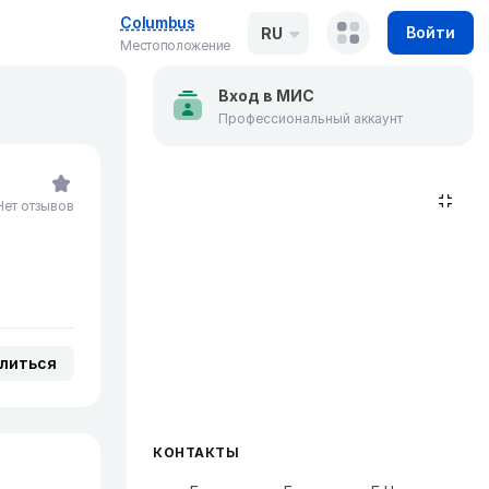
Columbus
Войти
RU
Местоположение
Вход в МИС
Профессиональный аккаунт
Нет отзывов
литься
КОНТАКТЫ