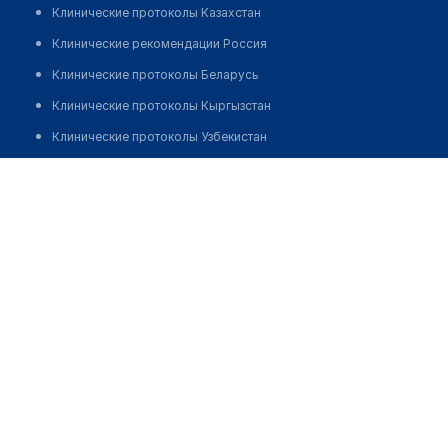
Клинические протоколы Казахстан
Клинические рекомендации Россия
Клинические протоколы Беларусь
Клинические протоколы Кыргызстан
Клинические протоколы Узбекистан
Клинические протоколы диагностики и лечения
Аптека на 1 Мая 288
Обзоры мировой медицинской периодики
Позвонить
Заболевания: обзорные статьи
Новости здравоохранения
Медикаменты
Лабораторные показатели
Медицинские термины
Мобильные приложения
клиникам
МИС для клиники