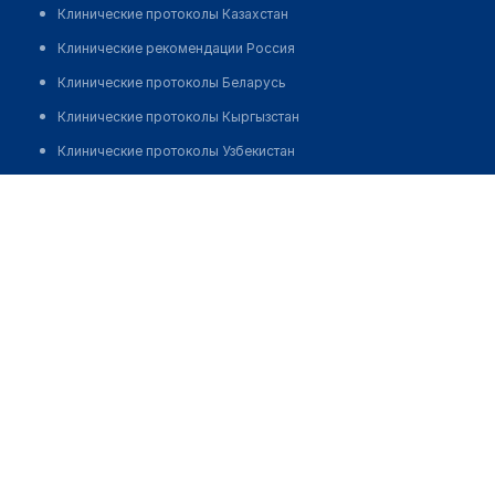
Клинические протоколы Казахстан
Клинические рекомендации Россия
Клинические протоколы Беларусь
Клинические протоколы Кыргызстан
Клинические протоколы Узбекистан
Клинические протоколы диагностики и лечения
Аптека на Желтоксан 2/3
Обзоры мировой медицинской периодики
Позвонить
Заболевания: обзорные статьи
Новости здравоохранения
Медикаменты
Лабораторные показатели
Медицинские термины
Мобильные приложения
клиникам
МИС для клиники