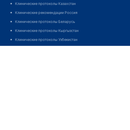
Клинические протоколы Казахстан
Клинические рекомендации Россия
Клинические протоколы Беларусь
Клинические протоколы Кыргызстан
Клинические протоколы Узбекистан
Клинические протоколы диагностики и лечения
Аптека на Аккурган 8/25
Обзоры мировой медицинской периодики
Позвонить
Заболевания: обзорные статьи
Новости здравоохранения
Медикаменты
Лабораторные показатели
Медицинские термины
Мобильные приложения
клиникам
МИС для клиники