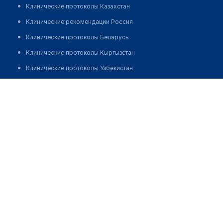
Клинические протоколы Казахстан
Клинические рекомендации Россия
Клинические протоколы Беларусь
Клинические протоколы Кыргызстан
Клинические протоколы Узбекистан
Клинические протоколы диагностики и лечения
Клинико-диагностическая лаборатория "ОЛИМП" на
Гаухар ана
Обзоры мировой медицинской периодики
Заболевания: обзорные статьи
Позвонить
Новости здравоохранения
Медикаменты
Лабораторные показатели
Медицинские термины
Мобильные приложения
клиникам
МИС для клиники