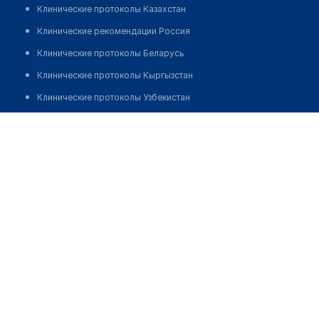
Клинические протоколы Казахстан
Клинические рекомендации Россия
Клинические протоколы Беларусь
Клинические протоколы Кыргызстан
Клинические протоколы Узбекистан
Клинические протоколы диагностики и лечения
Аптека №150 "ФАРМАЦИЯ"
Обзоры мировой медицинской периодики
Позвонить
Заболевания: обзорные статьи
Новости здравоохранения
Медикаменты
Лабораторные показатели
Медицинские термины
Мобильные приложения
клиникам
МИС для клиники