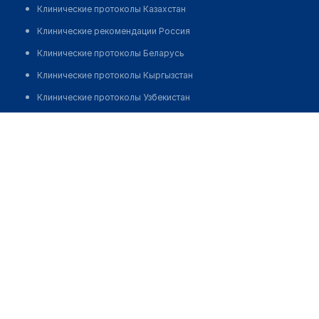
Клинические протоколы Казахстан
Клинические рекомендации Россия
Клинические протоколы Беларусь
Клинические протоколы Кыргызстан
Клинические протоколы Узбекистан
Клинические протоколы диагностики и лечения
Аптека №81/3 "БЕЛФАРМАЦИЯ"
Обзоры мировой медицинской периодики
Позвонить
Заболевания: обзорные статьи
Новости здравоохранения
Медикаменты
Лабораторные показатели
Медицинские термины
Мобильные приложения
клиникам
МИС для клиники