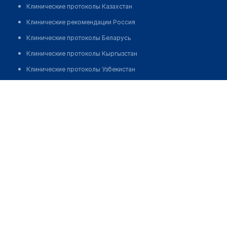
Клинические протоколы Казахстан
Клинические рекомендации Россия
Клинические протоколы Беларусь
Клинические протоколы Кыргызстан
Клинические протоколы Узбекистан
Клинические протоколы диагностики и лечения
Аптека №146 "ФАРМАЦИЯ"
Обзоры мировой медицинской периодики
Позвонить
Заболевания: обзорные статьи
Новости здравоохранения
Медикаменты
Лабораторные показатели
Медицинские термины
Мобильные приложения
клиникам
МИС для клиники