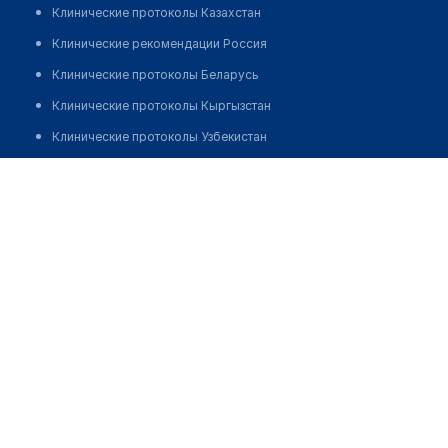
Клинические протоколы Казахстан
Клинические рекомендации Россия
Клинические протоколы Беларусь
Клинические протоколы Кыргызстан
Клинические протоколы Узбекистан
Клинические протоколы диагностики и лечения
Аптека "FERUZA NUR MED"
Обзоры мировой медицинской периодики
Позвонить
Заболевания: обзорные статьи
Новости здравоохранения
Медикаменты
Лабораторные показатели
Медицинские термины
Мобильные приложения
клиникам
МИС для клиники