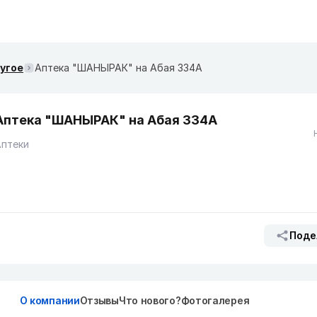
ругое
Аптека "ШАНЫРАК" на Абая 334А
Аптека "ШАНЫРАК" на Абая 334А
Аптеки
Поде
О компании
Отзывы
Что нового?
Фотогалерея