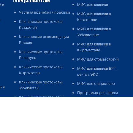
специалистам
й и
МИС для клиники
Частная врачебная практика
МИС для клиники в
к
Казахстане
Клинические протоколы
Казахстан
МИС для клиники в
Узбекистане
Клинические рекомендации
Россия
МИС для клиники в
Кыргызстане
Клинические протоколы
Беларусь
МИС для стоматологии
Клинические протоколы
МИС для клиники ВРТ,
Кыргызстан
центра ЭКО
Клинические протоколы
МИС для стационара
ния
Узбекистан
Программа для аптеки
Клинические протоколы
Автоматизация блока
диагностики и лечения
питания
Обзоры мировой
Реклама и продвижение
медицинской периодики
клиник
Заболевания: обзорные
Разработка сайта клиники