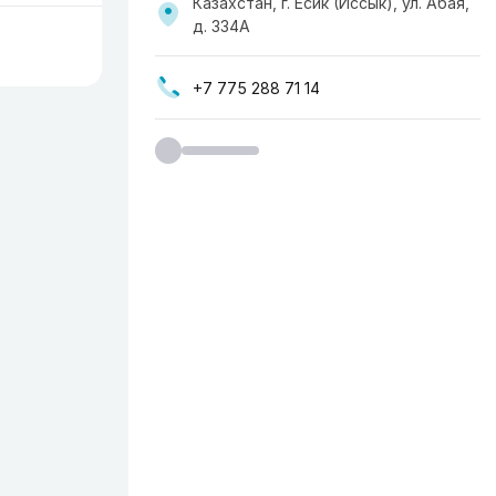
Казахстан, г. Есик (Иссык), ул. Абая,
д. 334А
+7 775 288 71 14