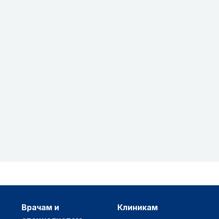
врачам и
клиникам