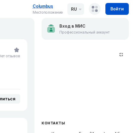
Columbus
Войти
RU
Местоположение
Вход в МИС
Профессиональный аккаунт
Нет отзывов
литься
КОНТАКТЫ