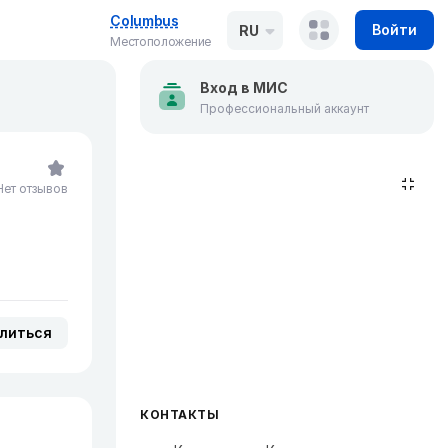
Columbus
Войти
RU
Местоположение
Вход в МИС
Профессиональный аккаунт
Нет отзывов
литься
КОНТАКТЫ