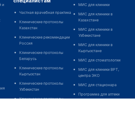
специалистам
й и
МИС для клиники
Частная врачебная практика
МИС для клиники в
к
Казахстане
Клинические протоколы
Казахстан
МИС для клиники в
Узбекистане
Клинические рекомендации
Россия
МИС для клиники в
Кыргызстане
Клинические протоколы
Беларусь
МИС для стоматологии
Клинические протоколы
МИС для клиники ВРТ,
Кыргызстан
центра ЭКО
Клинические протоколы
МИС для стационара
ния
Узбекистан
Программа для аптеки
Клинические протоколы
Автоматизация блока
диагностики и лечения
питания
Обзоры мировой
Реклама и продвижение
медицинской периодики
клиник
Заболевания: обзорные
Разработка сайта клиники