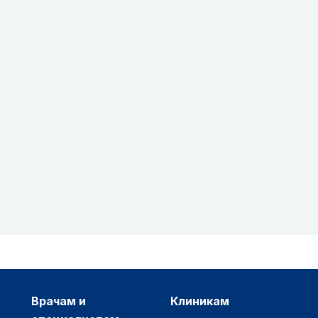
врачам и
клиникам