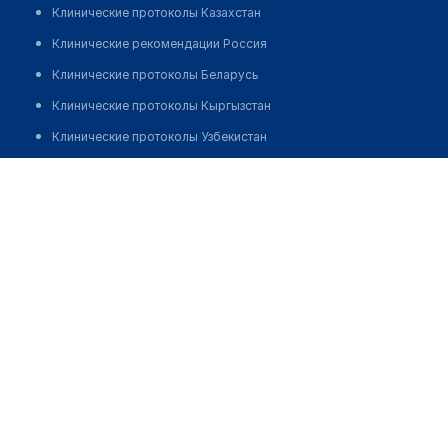
Клинические протоколы Казахстан
Клинические рекомендации Россия
Клинические протоколы Беларусь
Клинические протоколы Кыргызстан
Клинические протоколы Узбекистан
Клинические протоколы диагностики и лечения
Аптека "ПЛЮС"
Обзоры мировой медицинской периодики
Позвонить
Заболевания: обзорные статьи
Новости здравоохранения
Медикаменты
Лабораторные показатели
Медицинские термины
Мобильные приложения
клиникам
МИС для клиники