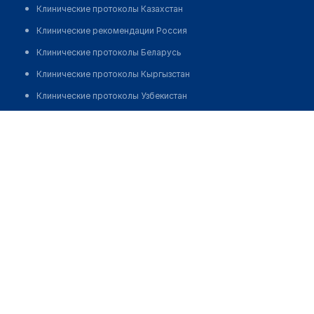
Клинические протоколы Казахстан
Клинические рекомендации Россия
Клинические протоколы Беларусь
Клинические протоколы Кыргызстан
Клинические протоколы Узбекистан
Клинические протоколы диагностики и лечения
Аптека "БИОСФЕРА" на Садовой
Обзоры мировой медицинской периодики
Позвонить
Заболевания: обзорные статьи
Новости здравоохранения
Медикаменты
Лабораторные показатели
Медицинские термины
Мобильные приложения
клиникам
МИС для клиники