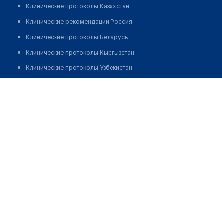
Клинические протоколы Казахстан
Клинические рекомендации Россия
Клинические протоколы Беларусь
Клинические протоколы Кыргызстан
Клинические протоколы Узбекистан
Клинические протоколы диагностики и лечения
Аптека "BEST PHARM" на Карасу 6
Обзоры мировой медицинской периодики
Позвонить
Заболевания: обзорные статьи
Новости здравоохранения
Медикаменты
Лабораторные показатели
Медицинские термины
Мобильные приложения
клиникам
МИС для клиники