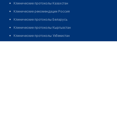
Клинические протоколы Казахстан
Клинические рекомендации Россия
Клинические протоколы Беларусь
Клинические протоколы Кыргызстан
Клинические протоколы Узбекистан
Клинические протоколы диагностики и лечения
Аптека №19 "ФАРМАЦИЯ"
Обзоры мировой медицинской периодики
Позвонить
Заболевания: обзорные статьи
Новости здравоохранения
Медикаменты
Лабораторные показатели
Медицинские термины
Мобильные приложения
клиникам
МИС для клиники