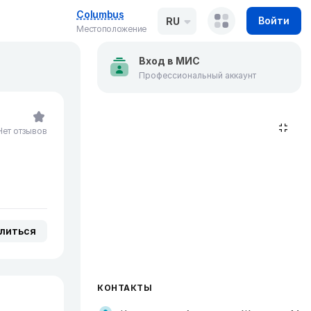
Columbus
Войти
RU
Местоположение
Вход в МИС
Профессиональный аккаунт
Нет отзывов
литься
КОНТАКТЫ