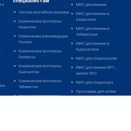
специалистам
й и
МИС для клиники
Частная врачебная практика
МИС для клиники в
к
Казахстане
Клинические протоколы
Казахстан
МИС для клиники в
Узбекистане
Клинические рекомендации
Россия
МИС для клиники в
Кыргызстане
Клинические протоколы
Беларусь
МИС для стоматологии
Клинические протоколы
МИС для клиники ВРТ,
Кыргызстан
центра ЭКО
Клинические протоколы
МИС для стационара
ния
Узбекистан
Программа для аптеки
Клинические протоколы
Автоматизация блока
диагностики и лечения
питания
Обзоры мировой
Реклама и продвижение
медицинской периодики
клиник
Заболевания: обзорные
Разработка сайта клиники