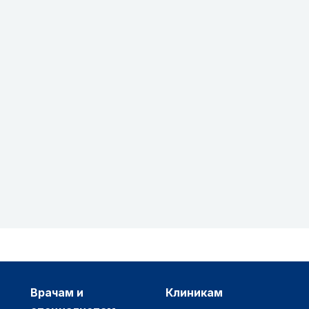
врачам и
клиникам