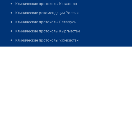
Клинические протоколы Казахстан
Клинические рекомендации Россия
Клинические протоколы Беларусь
Клинические протоколы Кыргызстан
Клинические протоколы Узбекистан
Клинические протоколы диагностики и лечения
Аптека "ФАРМАМИР" на Толе би 285
Обзоры мировой медицинской периодики
Позвонить
Заболевания: обзорные статьи
Новости здравоохранения
Медикаменты
Лабораторные показатели
Медицинские термины
Мобильные приложения
клиникам
МИС для клиники