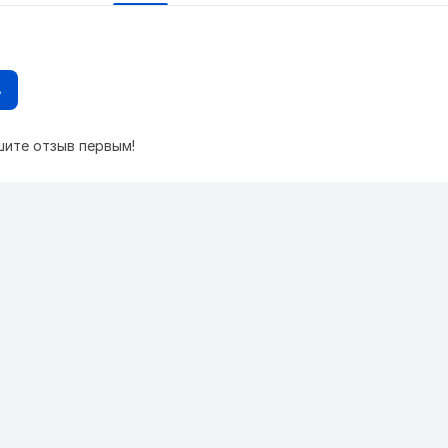
в
шите отзыв первым!