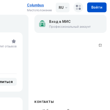
Columbus
Войти
RU
Местоположение
Вход в МИС
Профессиональный аккаунт
Нет отзывов
литься
КОНТАКТЫ