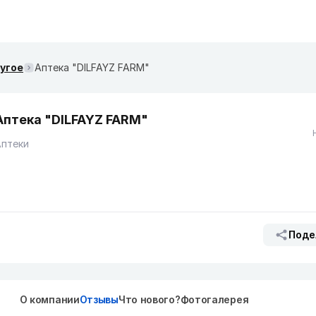
ругое
Аптека "DILFAYZ FARM"
Аптека "DILFAYZ FARM"
Аптеки
Поде
О компании
Отзывы
Что нового?
Фотогалерея