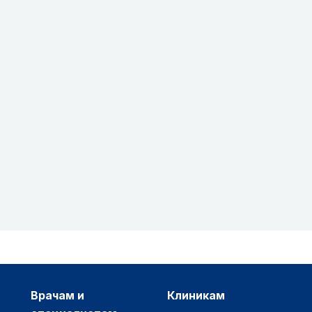
врачам и
клиникам