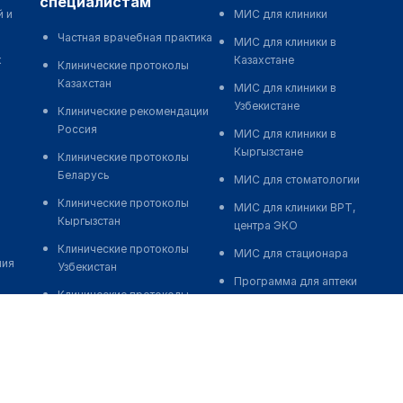
специалистам
й и
МИС для клиники
Частная врачебная практика
МИС для клиники в
к
Казахстане
Клинические протоколы
Казахстан
МИС для клиники в
Узбекистане
Клинические рекомендации
Россия
МИС для клиники в
Кыргызстане
Клинические протоколы
Беларусь
МИС для стоматологии
Клинические протоколы
МИС для клиники ВРТ,
Кыргызстан
центра ЭКО
Клинические протоколы
МИС для стационара
ния
Узбекистан
Программа для аптеки
Клинические протоколы
Автоматизация блока
диагностики и лечения
питания
Обзоры мировой
Реклама и продвижение
медицинской периодики
клиник
Заболевания: обзорные
Разработка сайта клиники