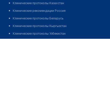
Клинические протоколы Казахстан
Клинические рекомендации Россия
Клинические протоколы Беларусь
Клинические протоколы Кыргызстан
Клинические протоколы Узбекистан
Клинические протоколы диагностики и лечения
Аптека "СЕРДЕЧНАЯ"
Обзоры мировой медицинской периодики
Позвонить
Заболевания: обзорные статьи
Новости здравоохранения
Медикаменты
Лабораторные показатели
Медицинские термины
Мобильные приложения
клиникам
МИС для клиники