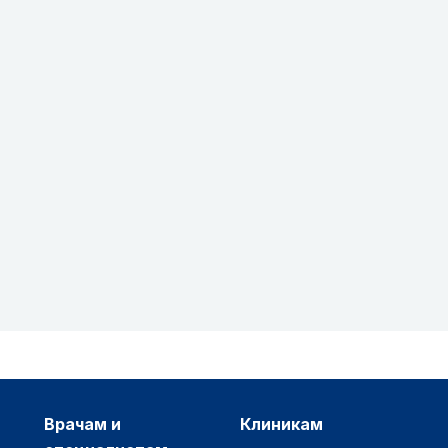
врачам и
клиникам