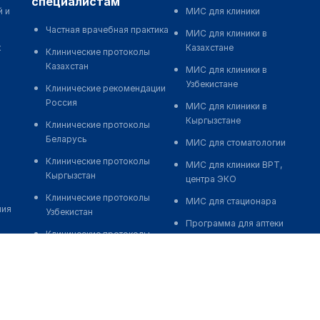
специалистам
й и
МИС для клиники
Частная врачебная практика
МИС для клиники в
к
Казахстане
Клинические протоколы
Казахстан
МИС для клиники в
Узбекистане
Клинические рекомендации
Россия
МИС для клиники в
Кыргызстане
Клинические протоколы
Беларусь
МИС для стоматологии
Клинические протоколы
МИС для клиники ВРТ,
Кыргызстан
центра ЭКО
Клинические протоколы
МИС для стационара
ния
Узбекистан
Программа для аптеки
Клинические протоколы
Автоматизация блока
диагностики и лечения
питания
Обзоры мировой
Реклама и продвижение
медицинской периодики
клиник
Заболевания: обзорные
Разработка сайта клиники