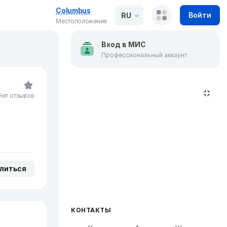
Columbus
Войти
RU
Местоположение
Вход в МИС
Профессиональный аккаунт
Нет отзывов
литься
КОНТАКТЫ