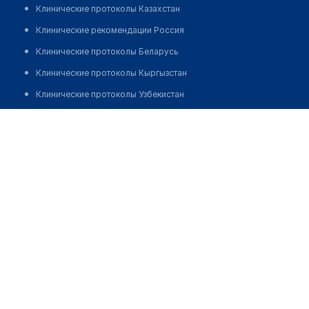
Клинические протоколы Казахстан
Клинические рекомендации Россия
Клинические протоколы Беларусь
Клинические протоколы Кыргызстан
Клинические протоколы Узбекистан
Клинические протоколы диагностики и лечения
Аптека "БИОСФЕРА" на Каирбекова
Обзоры мировой медицинской периодики
Позвонить
Заболевания: обзорные статьи
Новости здравоохранения
Медикаменты
Лабораторные показатели
Медицинские термины
Мобильные приложения
клиникам
МИС для клиники