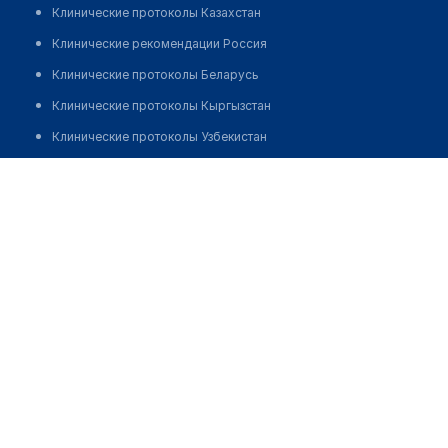
Клинические протоколы Казахстан
Клинические рекомендации Россия
Клинические протоколы Беларусь
Клинические протоколы Кыргызстан
Клинические протоколы Узбекистан
Клинические протоколы диагностики и лечения
Аптека №206 "БЕЛФАРМАЦИЯ"
Обзоры мировой медицинской периодики
Позвонить
Заболевания: обзорные статьи
Новости здравоохранения
Медикаменты
Лабораторные показатели
Медицинские термины
Мобильные приложения
клиникам
МИС для клиники