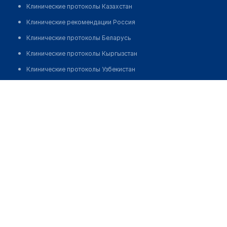
Клинические протоколы Казахстан
Клинические рекомендации Россия
Клинические протоколы Беларусь
Клинические протоколы Кыргызстан
Клинические протоколы Узбекистан
Клинические протоколы диагностики и лечения
Аптека "ФАРМ ФЕРУЗА" на Куюлюке
Обзоры мировой медицинской периодики
Позвонить
Заболевания: обзорные статьи
Новости здравоохранения
Медикаменты
Лабораторные показатели
Медицинские термины
Мобильные приложения
клиникам
МИС для клиники