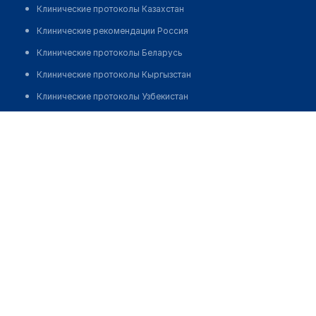
Клинические протоколы Казахстан
Клинические рекомендации Россия
Клинические протоколы Беларусь
Клинические протоколы Кыргызстан
Клинические протоколы Узбекистан
Клинические протоколы диагностики и лечения
Аптека "ЗЕРЕ" на Сейфуллина
Обзоры мировой медицинской периодики
Позвонить
Заболевания: обзорные статьи
Новости здравоохранения
Медикаменты
Лабораторные показатели
Медицинские термины
Мобильные приложения
клиникам
МИС для клиники