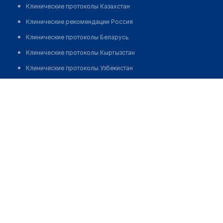
Клинические протоколы Казахстан
Клинические рекомендации Россия
Клинические протоколы Беларусь
Клинические протоколы Кыргызстан
Клинические протоколы Узбекистан
Клинические протоколы диагностики и лечения
Аптека "FAYZ DIYOR FARM"
Обзоры мировой медицинской периодики
Позвонить
Заболевания: обзорные статьи
Новости здравоохранения
Медикаменты
Лабораторные показатели
Медицинские термины
Мобильные приложения
клиникам
МИС для клиники