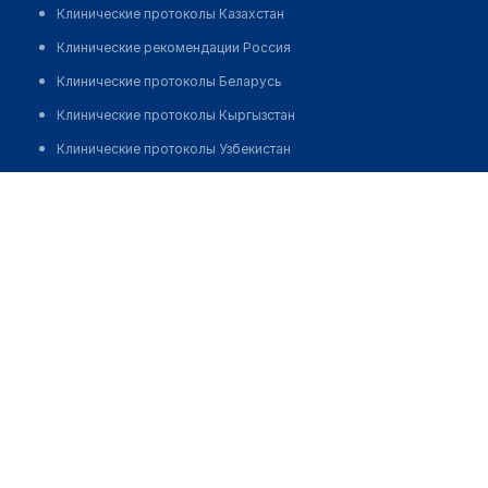
Клинические протоколы Казахстан
Клинические рекомендации Россия
Клинические протоколы Беларусь
Клинические протоколы Кыргызстан
Клинические протоколы Узбекистан
Клинические протоколы диагностики и лечения
Лаборатория "ГЕМ"
Обзоры мировой медицинской периодики
Позвонить
Заболевания: обзорные статьи
Новости здравоохранения
Медикаменты
Лабораторные показатели
Медицинские термины
Мобильные приложения
клиникам
МИС для клиники