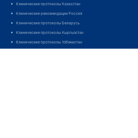
Клинические протоколы Казахстан
Клинические рекомендации Россия
Клинические протоколы Беларусь
Клинические протоколы Кыргызстан
Клинические протоколы Узбекистан
Клинические протоколы диагностики и лечения
Аптека №139 "БЕЛФАРМАЦИЯ"
Обзоры мировой медицинской периодики
Позвонить
Заболевания: обзорные статьи
Новости здравоохранения
Медикаменты
Лабораторные показатели
Медицинские термины
Мобильные приложения
клиникам
МИС для клиники