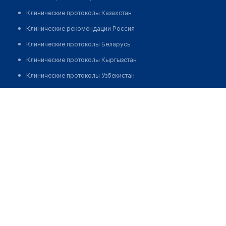
Клинические протоколы Казахстан
Клинические рекомендации Россия
Клинические протоколы Беларусь
Клинические протоколы Кыргызстан
Клинические протоколы Узбекистан
Клинические протоколы диагностики и лечения
Аптека на Кольбаева, 1А
Обзоры мировой медицинской периодики
Позвонить
Заболевания: обзорные статьи
Новости здравоохранения
Медикаменты
Лабораторные показатели
Медицинские термины
Мобильные приложения
клиникам