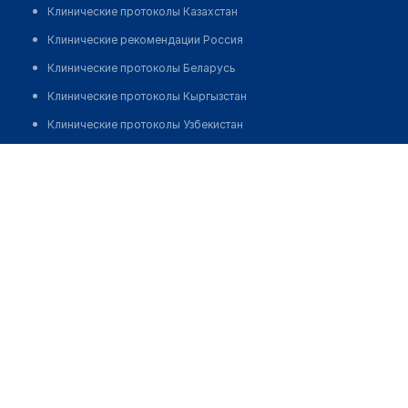
Клинические протоколы Казахстан
Клинические рекомендации Россия
Клинические протоколы Беларусь
Клинические протоколы Кыргызстан
Клинические протоколы Узбекистан
Клинические протоколы диагностики и лечения
Аптека "ШАХЛОХОН ФАРМ"
Обзоры мировой медицинской периодики
Позвонить
Заболевания: обзорные статьи
Новости здравоохранения
Медикаменты
Лабораторные показатели
Медицинские термины
Мобильные приложения
клиникам
МИС для клиники