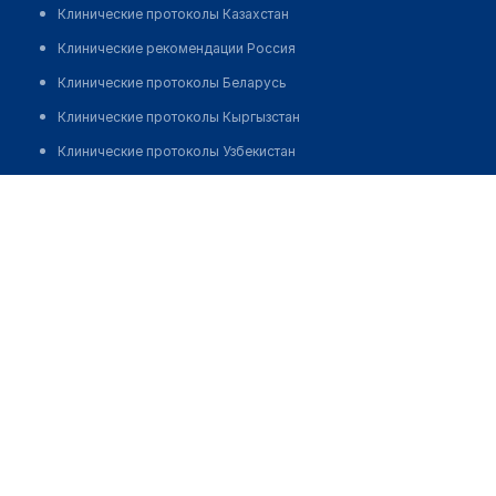
Клинические протоколы Казахстан
Клинические рекомендации Россия
Клинические протоколы Беларусь
Клинические протоколы Кыргызстан
Клинические протоколы Узбекистан
Клинические протоколы диагностики и лечения
Аптека №267 "ФАРМАЦИЯ"
Обзоры мировой медицинской периодики
Позвонить
Заболевания: обзорные статьи
Новости здравоохранения
Медикаменты
Лабораторные показатели
Медицинские термины
Мобильные приложения
клиникам
МИС для клиники