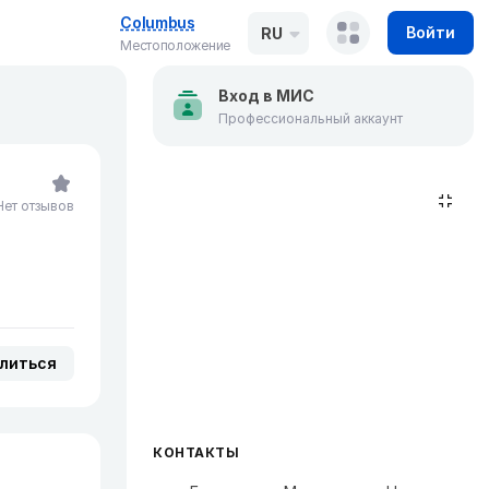
Columbus
Войти
RU
Местоположение
Вход в МИС
Профессиональный аккаунт
Нет отзывов
литься
КОНТАКТЫ