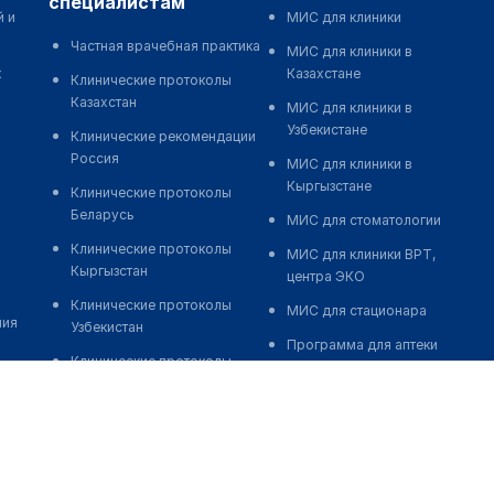
специалистам
й и
МИС для клиники
Частная врачебная практика
МИС для клиники в
к
Казахстане
Клинические протоколы
Казахстан
МИС для клиники в
Узбекистане
Клинические рекомендации
Россия
МИС для клиники в
Кыргызстане
Клинические протоколы
Беларусь
МИС для стоматологии
Клинические протоколы
МИС для клиники ВРТ,
Кыргызстан
центра ЭКО
Клинические протоколы
МИС для стационара
ния
Узбекистан
Программа для аптеки
Клинические протоколы
Автоматизация блока
диагностики и лечения
питания
Обзоры мировой
Реклама и продвижение
медицинской периодики
клиник
Заболевания: обзорные
Разработка сайта клиники