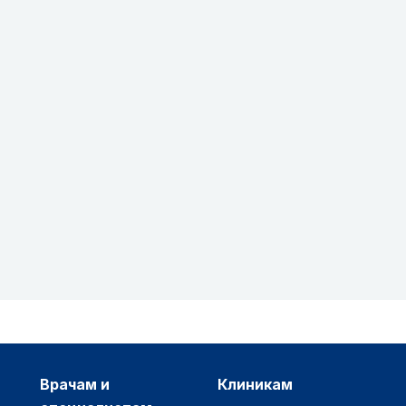
врачам и
клиникам