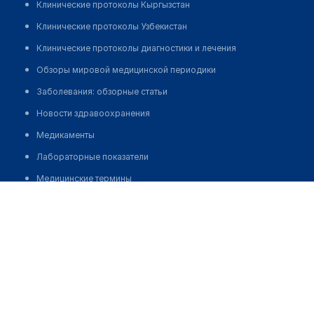
Клинические протоколы Кыргызстан
Клинические протоколы Узбекистан
Клинические протоколы диагностики и лечения
Обзоры мировой медицинской периодики
Заболевания: обзорные статьи
Новости здравоохранения
Медикаменты
Лабораторные показатели
Медицинские термины
Семейная поликлиника №23
Мобильные приложения
клиникам
Позвонить
МИС для клиники
МИС для клиники в Казахстане
МИС для клиники в Узбекистане
МИС для клиники в Кыргызстане