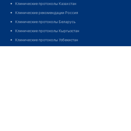
Клинические протоколы Казахстан
Клинические рекомендации Россия
Клинические протоколы Беларусь
Клинические протоколы Кыргызстан
Клинические протоколы Узбекистан
Клинические протоколы диагностики и лечения
Аптека №284 "БЕЛФАРМАЦИЯ"
Обзоры мировой медицинской периодики
Позвонить
Заболевания: обзорные статьи
Новости здравоохранения
Медикаменты
Лабораторные показатели
Медицинские термины
Мобильные приложения
клиникам
МИС для клиники