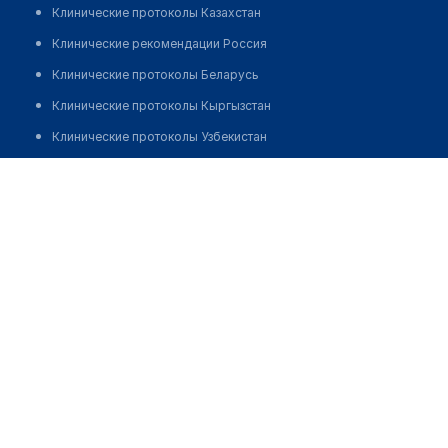
Клинические протоколы Казахстан
Клинические рекомендации Россия
Клинические протоколы Беларусь
Клинические протоколы Кыргызстан
Клинические протоколы Узбекистан
Клинические протоколы диагностики и лечения
Аптека на Амурской 20
Обзоры мировой медицинской периодики
Позвонить
Заболевания: обзорные статьи
Новости здравоохранения
Медикаменты
Лабораторные показатели
Медицинские термины
Мобильные приложения
клиникам
МИС для клиники