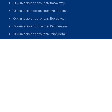
Клинические протоколы Казахстан
Клинические рекомендации Россия
Клинические протоколы Беларусь
Клинические протоколы Кыргызстан
Клинические протоколы Узбекистан
Клинические протоколы диагностики и лечения
Аптека на Манаса 61
Обзоры мировой медицинской периодики
Позвонить
Заболевания: обзорные статьи
Новости здравоохранения
Медикаменты
Лабораторные показатели
Медицинские термины
Мобильные приложения
клиникам
МИС для клиники