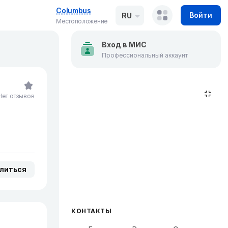
Columbus
Войти
RU
Местоположение
Вход в МИС
Профессиональный аккаунт
Нет отзывов
литься
КОНТАКТЫ