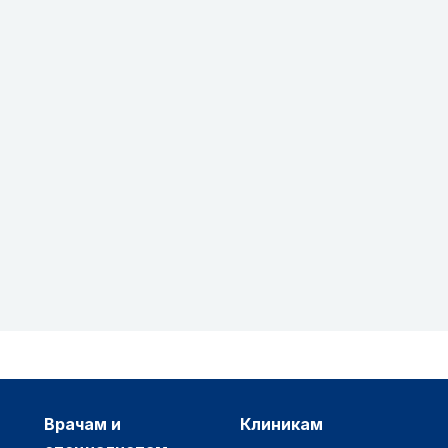
врачам и
клиникам