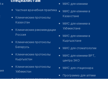
специалистам
й и
МИС для клиники
Частная врачебная практика
МИС для клиники в
к
Казахстане
Клинические протоколы
Казахстан
МИС для клиники в
Узбекистане
Клинические рекомендации
Россия
МИС для клиники в
Кыргызстане
Клинические протоколы
Беларусь
МИС для стоматологии
Клинические протоколы
МИС для клиники ВРТ,
Кыргызстан
центра ЭКО
Клинические протоколы
МИС для стационара
ния
Узбекистан
Программа для аптеки
Клинические протоколы
Автоматизация блока
диагностики и лечения
питания
Обзоры мировой
Реклама и продвижение
медицинской периодики
клиник
Заболевания: обзорные
Разработка сайта клиники