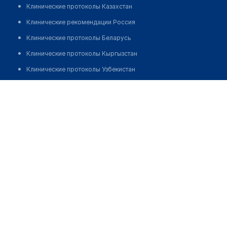
Клинические протоколы Казахстан
Клинические рекомендации Россия
Клинические протоколы Беларусь
Клинические протоколы Кыргызстан
Клинические протоколы Узбекистан
Клинические протоколы диагностики и лечения
Аптека на Бенберина 83 А (Айгерим)
Обзоры мировой медицинской периодики
Позвонить
Заболевания: обзорные статьи
Новости здравоохранения
Медикаменты
Лабораторные показатели
Медицинские термины
Мобильные приложения
клиникам
МИС для клиники